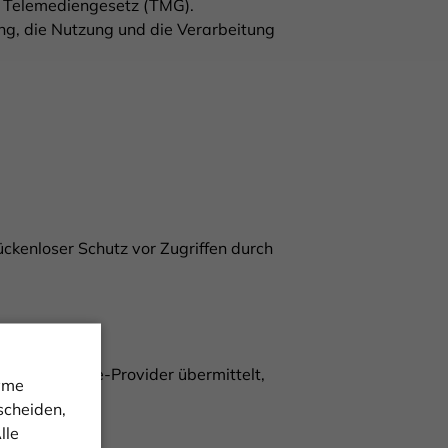
m Telemediengesetz (TMG).
g, die Nutzung und die Verarbeitung
ückenloser Schutz vor Zugriffen durch
eren Webspace-Provider übermittelt,
nyme
scheiden,
lle