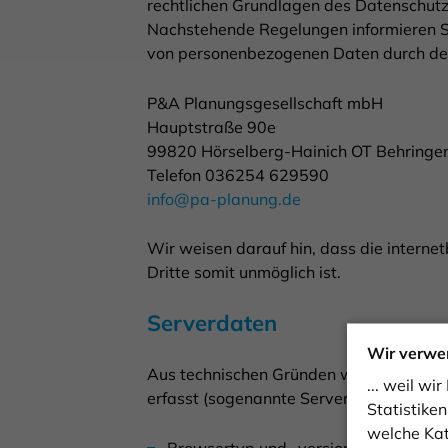
rechtlichen Grundlagen des Datenschut
Nachstehende Regelungen informieren Si
von personenbezogenen Daten durch de
P&A Planungsgesellschaft mbH
Hauptstraße 90e
99820 Hörselberg-Hainich OT Behringe
Telefon 036254 629590
info@pa-planung.de
Wir weisen darauf hin, dass die internet
Dritte somit unmöglich ist.
Serverdaten
Wir verwe
Aus technischen Gründen werden u. a. f
... weil w
erfasst (sogenannte Serverlogfiles):
Statistike
welche Kat
Browsertyp und -version