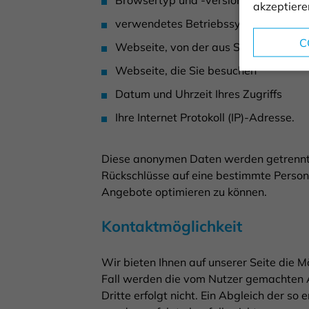
akzeptiere
verwendetes Betriebssystem
C
Webseite, von der aus Sie uns besuch
Webseite, die Sie besuchen
Datum und Uhrzeit Ihres Zugriffs
Ihre Internet Protokoll (IP)-Adresse.
Diese anonymen Daten werden getrennt 
Rückschlüsse auf eine bestimmte Person 
Angebote optimieren zu können.
Kontaktmöglichkeit
Wir bieten Ihnen auf unserer Seite die M
Fall werden die vom Nutzer gemachten 
Dritte erfolgt nicht. Ein Abgleich der 