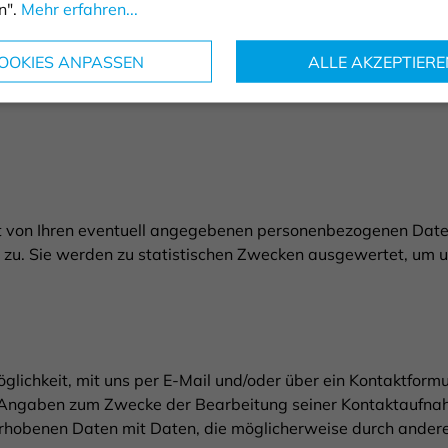
n".
Mehr erfahren...
OOKIES ANPASSEN
ALLE AKZEPTIERE
en (Referrer URL)
von Ihren eventuell angegebenen personenbezogenen Daten
zu. Sie werden zu statistischen Zwecken ausgewertet, um un
öglichkeit, mit uns per E-Mail und/oder über ein Kontaktformu
Angaben zum Zwecke der Bearbeitung seiner Kontaktaufnah
so erhobenen Daten mit Daten, die möglicherweise durch and