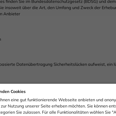
zes finden Sie im Bundesdatenschutzgesetz (BDSG) und de
e insoweit über die Art, den Umfang und Zweck der Erhebun
n Anbieter
n
basierte Datenübertragung Sicherheitslücken aufweist, ein l
nden Cookies
olgende Daten, die Ihr Internet-Browser an uns bzw. an uns
ir Ihnen eine gut funktionierende Webseite anbieten und ano
n zur Nutzung unserer Seite erheben möchten. Sie können ent
egorien Sie zulassen. Für alle Funktionalitäten wählen Sie "A