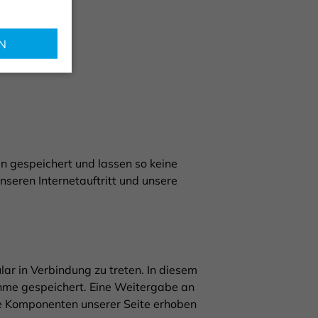
N
 gespeichert und lassen so keine
seren Internetauftritt und unsere
lar in Verbindung zu treten. In diesem
me gespeichert. Eine Weitergabe an
ere Komponenten unserer Seite erhoben